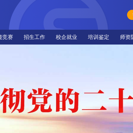
能竞赛
招生工作
校企就业
培训鉴定
师资
能动态
招生简章
援疆培训
师资
界大赛
招生计划
培训鉴定动态
奖信息
报名咨询
培训鉴定政策
教活动周
来校方式
职业技能认定
招生动态
在线报名