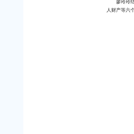
廖玲玲
人财产等六